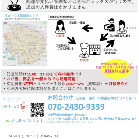
EVENT
(
31
)
INFO
(
31
)
WORKing
(
34
)