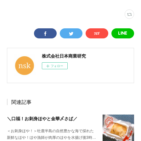
株式会社日本商業研究
フォロー
関連記事
＼口福！お刺身ほやと金華〆さば／
＜お刺身ほや！＞牡鹿半島の自然豊かな海で採れた
新鮮なほや！ほや漁師が肉厚のほやを水揚げ後3時…